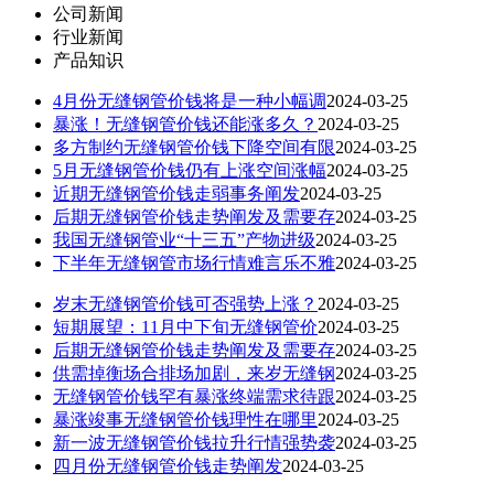
公司新闻
行业新闻
产品知识
4月份无缝钢管价钱将是一种小幅调
2024-03-25
暴涨！无缝钢管价钱还能涨多久？
2024-03-25
多方制约无缝钢管价钱下降空间有限
2024-03-25
5月无缝钢管价钱仍有上涨空间涨幅
2024-03-25
近期无缝钢管价钱走弱事务阐发
2024-03-25
后期无缝钢管价钱走势阐发及需要存
2024-03-25
我国无缝钢管业“十三五”产物进级
2024-03-25
下半年无缝钢管市场行情难言乐不雅
2024-03-25
岁末无缝钢管价钱可否强势上涨？
2024-03-25
短期展望：11月中下旬无缝钢管价
2024-03-25
后期无缝钢管价钱走势阐发及需要存
2024-03-25
供需掉衡场合排场加剧，来岁无缝钢
2024-03-25
无缝钢管价钱罕有暴涨终端需求待跟
2024-03-25
暴涨竣事无缝钢管价钱理性在哪里
2024-03-25
新一波无缝钢管价钱拉升行情强势袭
2024-03-25
四月份无缝钢管价钱走势阐发
2024-03-25