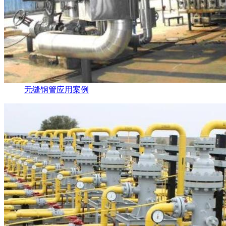
无缝钢管应用案例