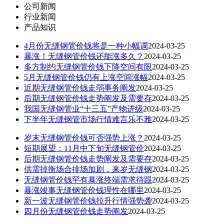
公司新闻
行业新闻
产品知识
4月份无缝钢管价钱将是一种小幅调
2024-03-25
暴涨！无缝钢管价钱还能涨多久？
2024-03-25
多方制约无缝钢管价钱下降空间有限
2024-03-25
5月无缝钢管价钱仍有上涨空间涨幅
2024-03-25
近期无缝钢管价钱走弱事务阐发
2024-03-25
后期无缝钢管价钱走势阐发及需要存
2024-03-25
我国无缝钢管业“十三五”产物进级
2024-03-25
下半年无缝钢管市场行情难言乐不雅
2024-03-25
岁末无缝钢管价钱可否强势上涨？
2024-03-25
短期展望：11月中下旬无缝钢管价
2024-03-25
后期无缝钢管价钱走势阐发及需要存
2024-03-25
供需掉衡场合排场加剧，来岁无缝钢
2024-03-25
无缝钢管价钱罕有暴涨终端需求待跟
2024-03-25
暴涨竣事无缝钢管价钱理性在哪里
2024-03-25
新一波无缝钢管价钱拉升行情强势袭
2024-03-25
四月份无缝钢管价钱走势阐发
2024-03-25