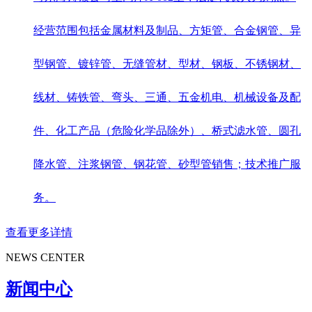
经营范围包括金属材料及制品、方矩管、合金钢管、异
型钢管、镀锌管、无缝管材、型材、钢板、不锈钢材、
线材、铸铁管、弯头、三通、五金机电、机械设备及配
件、化工产品（危险化学品除外）、桥式滤水管、圆孔
降水管、注浆钢管、钢花管、砂型管销售；技术推广服
务。
查看更多详情
NEWS CENTER
新闻中心