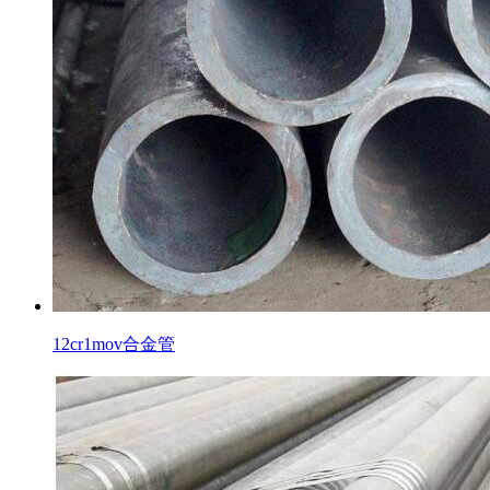
12cr1mov合金管