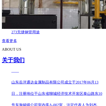
273无缝钢管用途
查看更多
ABOUT US
关于我们
山东岳洋通达金属制品有限公司成立于2017年06月13
日，注册地位于山东省聊城经济技术开发区泰山路东10
号东海铸锻公司室内库A-002室，法定代表人为刘杰。