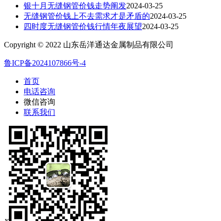
银十月无缝钢管价钱走势阐发
2024-03-25
无缝钢管价钱上不去需求才是矛盾的
2024-03-25
四时度无缝钢管价钱行情年夜展望
2024-03-25
Copyright © 2022 山东岳洋通达金属制品有限公司
鲁ICP备2024107866号-4
首页
电话咨询
微信咨询
联系我们