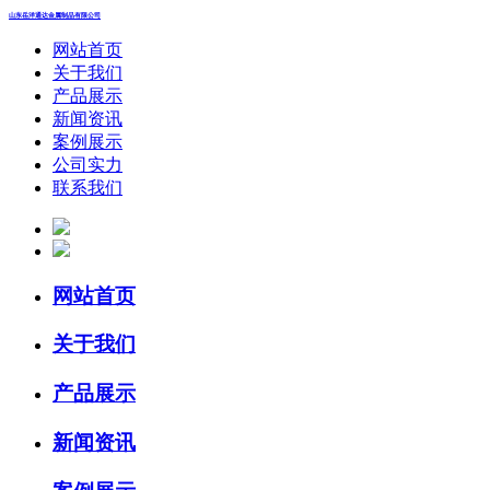
山东岳洋通达金属制品有限公司
网站首页
关于我们
产品展示
新闻资讯
案例展示
公司实力
联系我们
网站首页
关于我们
产品展示
新闻资讯