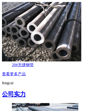
20#无缝钢管
查看更多产品
fengcai
公司实力