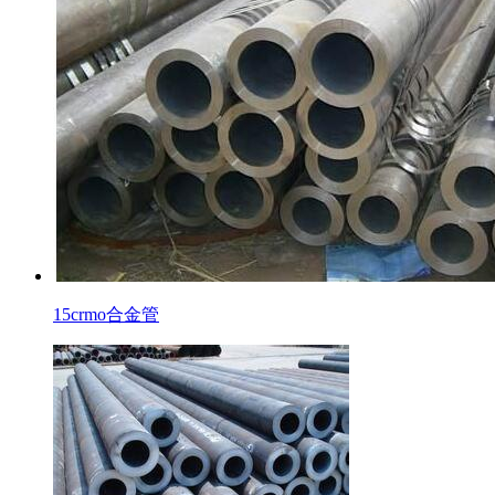
15crmo合金管