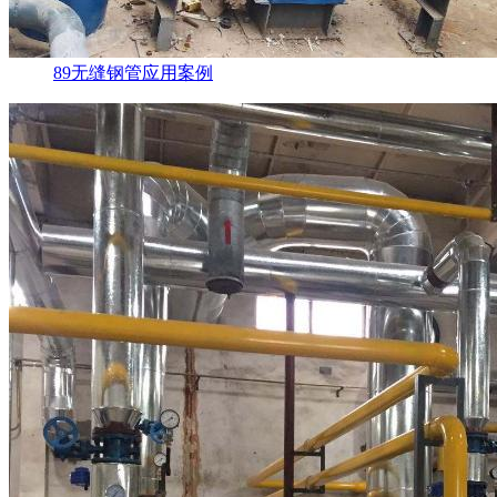
89无缝钢管应用案例