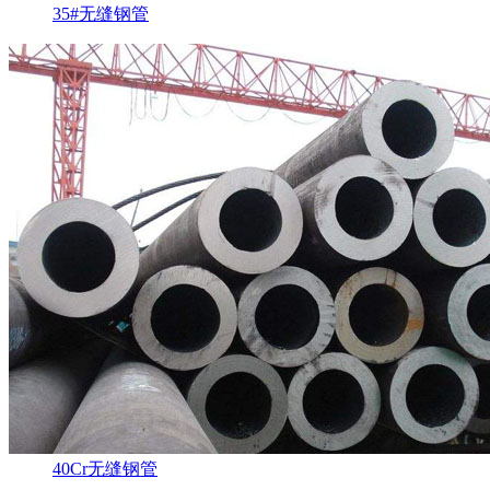
35#无缝钢管
40Cr无缝钢管