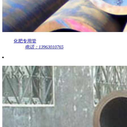
化肥专用管
电话：13963010765