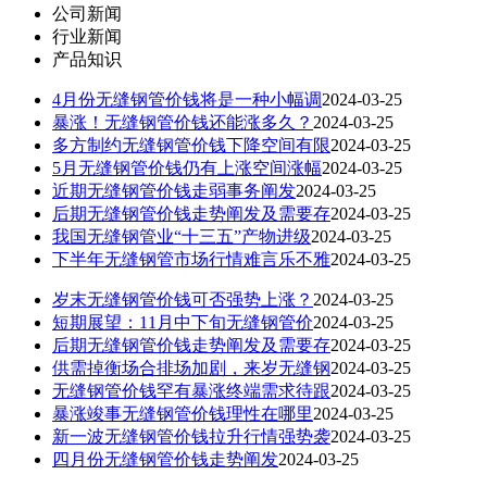
公司新闻
行业新闻
产品知识
4月份无缝钢管价钱将是一种小幅调
2024-03-25
暴涨！无缝钢管价钱还能涨多久？
2024-03-25
多方制约无缝钢管价钱下降空间有限
2024-03-25
5月无缝钢管价钱仍有上涨空间涨幅
2024-03-25
近期无缝钢管价钱走弱事务阐发
2024-03-25
后期无缝钢管价钱走势阐发及需要存
2024-03-25
我国无缝钢管业“十三五”产物进级
2024-03-25
下半年无缝钢管市场行情难言乐不雅
2024-03-25
岁末无缝钢管价钱可否强势上涨？
2024-03-25
短期展望：11月中下旬无缝钢管价
2024-03-25
后期无缝钢管价钱走势阐发及需要存
2024-03-25
供需掉衡场合排场加剧，来岁无缝钢
2024-03-25
无缝钢管价钱罕有暴涨终端需求待跟
2024-03-25
暴涨竣事无缝钢管价钱理性在哪里
2024-03-25
新一波无缝钢管价钱拉升行情强势袭
2024-03-25
四月份无缝钢管价钱走势阐发
2024-03-25